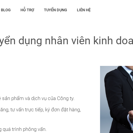
BLOG
HỖ TRỢ
TUYỂN DỤNG
LIÊN HỆ
yển dụng nhân viên kinh do
ề sản phẩm và dịch vụ của Công ty.
ng, tư vấn trực tiếp, ký đơn đặt hàng,
g quá trình phỏng vấn.