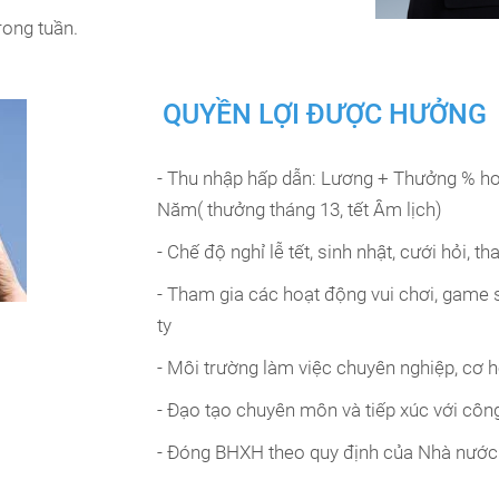
rong tuần.
QUYỀN LỢI ĐƯỢC HƯỞNG
- Thu nhập hấp dẫn: Lương + Thưởng % h
Năm( thưởng tháng 13, tết Âm lịch)
- Chế độ nghỉ lễ tết, sinh nhật, cưới hỏi, th
- Tham gia các hoạt động vui chơi, game 
ty
- Môi trường làm việc chuyên nghiệp, cơ h
- Đạo tạo chuyên môn và tiếp xúc với côn
- Đóng BHXH theo quy định của Nhà nước