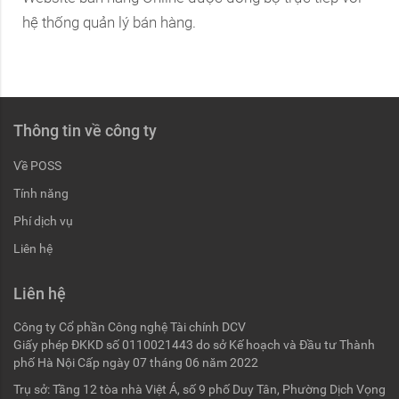
hệ thống quản lý bán hàng.
Thông tin về công ty
Về POSS
Tính năng
Phí dịch vụ
Liên hệ
Liên hệ
Công ty Cổ phần Công nghệ Tài chính DCV
Giấy phép ĐKKD số 0110021443 do sở Kế hoạch và Đầu tư Thành
phố Hà Nội Cấp ngày 07 tháng 06 năm 2022
Trụ sở: Tầng 12 tòa nhà Việt Á, số 9 phố Duy Tân, Phường Dịch Vọng